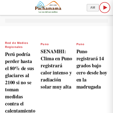
AM
Red de Medios
Puno
Puno
Regionales
SENAMHI:
Puno
Perú podría
Clima en Puno
registrará 14
perder hasta
registrará
grados bajo
el 80% de sus
calor intenso y
cero desde hoy
glaciares al
radiación
en la
2100 si no se
solar muy alta
madrugada
toman
medidas
contra el
calentamiento