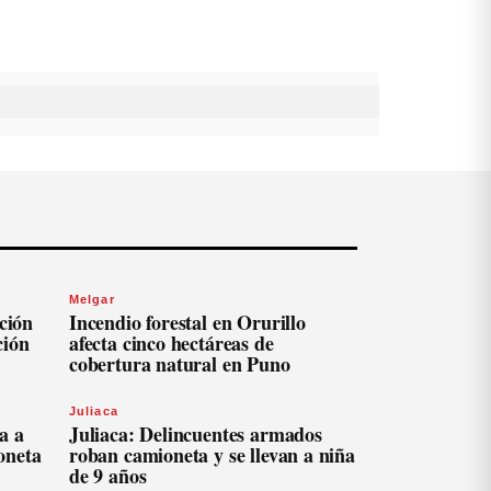
Melgar
ación
Incendio forestal en Orurillo
ción
afecta cinco hectáreas de
cobertura natural en Puno
Juliaca
a a
Juliaca: Delincuentes armados
oneta
roban camioneta y se llevan a niña
de 9 años