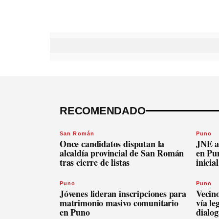
RECOMENDADO
San Román
Puno
Once candidatos disputan la
JNE a
alcaldía provincial de San Román
en Pu
tras cierre de listas
inicia
Puno
Puno
Jóvenes lideran inscripciones para
Vecin
matrimonio masivo comunitario
vía le
en Puno
dialog