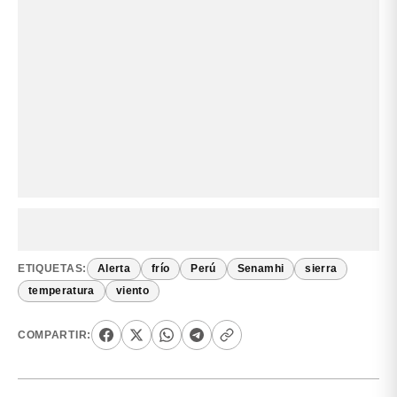
ETIQUETAS:
Alerta
frío
Perú
Senamhi
sierra
temperatura
viento
COMPARTIR: