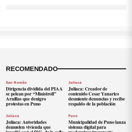
RECOMENDADO
San Román
Juliaca
Dirigencia dividida del PIAA
Juliaca: Creador de
se pelean por “Ministroll”
contenido Cesar Yanarico
Arnillas que denigro
desmiente denuncias y recibe
protestas en Puno
respaldo de la población
Juliaca
Puno
Juliaca: Autoridades
Municipalidad de Puno lanza
demuelen vivienda que
sistema digital para
invadió casi el 50% de la calle
modernizar transporte