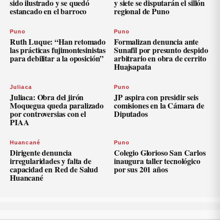
sido ilustrado y se quedó
y siete se disputarán el sillón
estancado en el barroco
regional de Puno
Puno
Puno
Ruth Luque: “Han retomado
Formalizan denuncia ante
las prácticas fujimontesinistas
Sunafil por presunto despido
para debilitar a la oposición”
arbitrario en obra de cerrito
Huajsapata
Juliaca
Puno
Juliaca: Obra del jirón
JP aspira con presidir seis
Moquegua queda paralizado
comisiones en la Cámara de
por controversias con el
Diputados
PIAA
Huancané
Puno
Dirigente denuncia
Colegio Glorioso San Carlos
irregularidades y falta de
inaugura taller tecnológico
capacidad en Red de Salud
por sus 201 años
Huancané