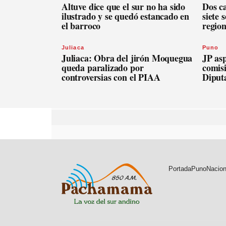
Altuve dice que el sur no ha sido
Dos c
ilustrado y se quedó estancado en
siete 
el barroco
regio
Juliaca
Puno
Juliaca: Obra del jirón Moquegua
JP asp
queda paralizado por
comis
controversias con el PIAA
Diput
Portada
Puno
Nacion