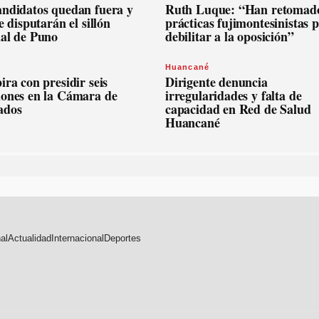
andidatos quedan fuera y
Ruth Luque: “Han retomado
se disputarán el sillón
prácticas fujimontesinistas 
nal de Puno
debilitar a la oposición”
Huancané
ira con presidir seis
Dirigente denuncia
iones en la Cámara de
irregularidades y falta de
ados
capacidad en Red de Salud
Huancané
al
Actualidad
Internacional
Deportes