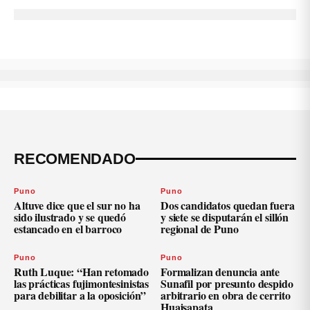
RECOMENDADO
Puno
Puno
Altuve dice que el sur no ha
Dos candidatos quedan fuera
sido ilustrado y se quedó
y siete se disputarán el sillón
estancado en el barroco
regional de Puno
Puno
Puno
Ruth Luque: “Han retomado
Formalizan denuncia ante
las prácticas fujimontesinistas
Sunafil por presunto despido
para debilitar a la oposición”
arbitrario en obra de cerrito
Huajsapata