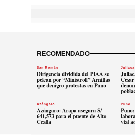
RECOMENDADO
San Román
Juliaca
Dirigencia dividida del PIAA se
Julia
pelean por “Ministroll” Arnillas
Cesar
que denigro protestas en Puno
denunc
pobla
Azángaro
Puno
Azángaro: Arapa asegura S/
Puno:
641,573 para el puente de Alto
labora
Ccalla
vial 