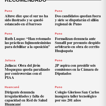
Puno
Puno
Altuve dice que el sur no ha
Dos candidatos quedan fuera
sido ilustrado y se quedó
y siete se disputarán el sillón
estancado en el barroco
regional de Puno
Puno
Puno
Ruth Luque: “Han retomado
Formalizan denuncia ante
las prácticas fujimontesinistas
Sunafil por presunto despido
para debilitar a la oposición”
arbitrario en obra de cerrito
Huajsapata
Juliaca
Puno
Juliaca: Obra del jirón
JP aspira con presidir seis
Moquegua queda paralizado
comisiones en la Cámara de
por controversias con el
Diputados
PIAA
Huancané
Puno
Dirigente denuncia
Colegio Glorioso San Carlos
irregularidades y falta de
inaugura taller tecnológico
capacidad en Red de Salud
por sus 201 años
Huancané