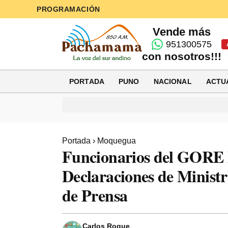
PROGRAMACIÓN
Vende más
951300575
con nosotros!!!
PORTADA
PUNO
NACIONAL
ACTU
Portada
›
Moquegua
Funcionarios del GORE
Declaraciones de Minist
de Prensa
Carlos Roque