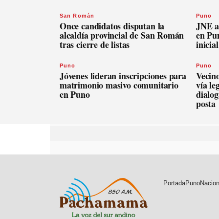
San Román
Puno
Once candidatos disputan la
JNE a
alcaldía provincial de San Román
en Pu
tras cierre de listas
inicia
Puno
Puno
Jóvenes lideran inscripciones para
Vecin
matrimonio masivo comunitario
vía le
en Puno
dialog
posta
Portada
Puno
Nacion