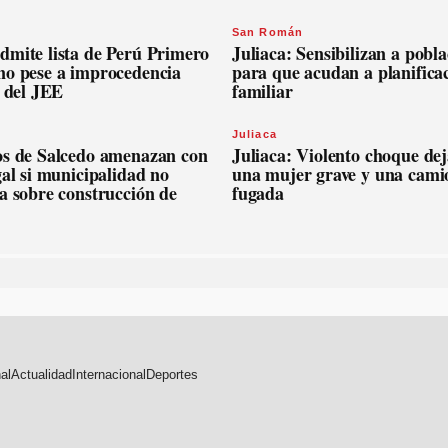
San Román
dmite lista de Perú Primero
Juliaca: Sensibilizan a pobl
no pese a improcedencia
para que acudan a planifica
l del JEE
familiar
Juliaca
os de Salcedo amenazan con
Juliaca: Violento choque dej
gal si municipalidad no
una mujer grave y una cami
a sobre construcción de
fugada
al
Actualidad
Internacional
Deportes