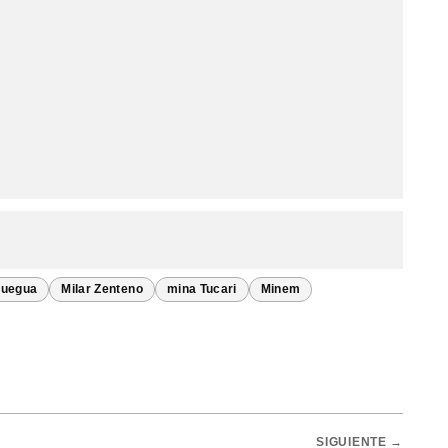
uegua
Milar Zenteno
mina Tucari
Minem
SIGUIENTE →