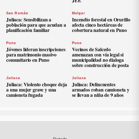
JEE
San Román
Melgar
Juliaca: Sensibilizan a
Incendio forestal en Orurillo
población para que acudan a
afecta cinco hectáreas de
planificación familiar
cobertura natural en Puno
Puno
Puno
Jóvenes lideran inscripciones
Vecinos de Salcedo
para matrimonio masivo
amenazan con vía legal si
comunitario en Puno
municipalidad no dialoga
sobre construcción de posta
Juliaca
Juliaca
Juliaca: Violento choque deja
Juliaca: Delincuentes
a una mujer grave y una
armados roban camioneta y
camioneta fugada
se llevan a niña de 9 años