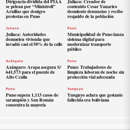
Dirigencia dividida del PIAA
Juliaca: Creador de
se pelean por “Ministroll”
contenido Cesar Yanarico
Arnillas que denigro
desmiente denuncias y recibe
protestas en Puno
respaldo de la población
Juliaca
Puno
Juliaca: Autoridades
Municipalidad de Puno lanza
demuelen vivienda que
sistema digital para
invadió casi el 50% de la calle
modernizar transporte
público
Azángaro
Puno
Azángaro: Arapa asegura S/
Puno: Trabajadores de
641,573 para el puente de
limpieza laboran de noche sin
Alto Ccalla
protección vial adecuada
Puno
Yunguyo
Puno supera 1,113 casos de
Yunguyo aclara que gestante
sarampión y San Román
fallecida era boliviana
concentra la mayoría