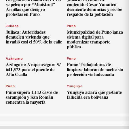
se pelean por “Ministroll”
contenido Cesar Yanarico
Arnillas que denigro
desmiente denuncias y recibe
protestas en Puno
respaldo de la población
Juliaca
Puno
Juliaca: Autoridades
Municipalidad de Puno lanza
demuelen vivienda que
sistema digital para
invadió casi el 50% de la calle
modernizar transporte
público
Azángaro
Puno
Azángaro: Arapa asegura S/
Puno: Trabajadores de
641,573 para el puente de
limpieza laboran de noche sin
Alto Ccalla
protección vial adecuada
Puno
Yunguyo
Puno supera 1,113 casos de
Yunguyo aclara que gestante
sarampión y San Román
fallecida era boliviana
concentra la mayoría