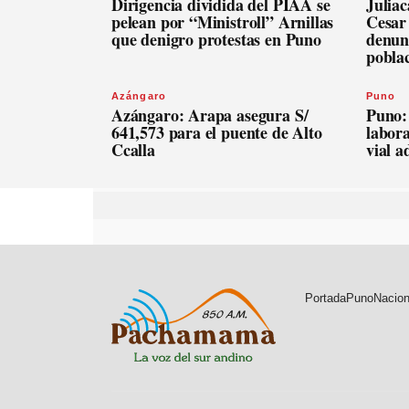
Dirigencia dividida del PIAA se
Julia
pelean por “Ministroll” Arnillas
Cesar
que denigro protestas en Puno
denunc
pobla
Azángaro
Puno
Azángaro: Arapa asegura S/
Puno:
641,573 para el puente de Alto
labora
Ccalla
vial 
Portada
Puno
Nacion