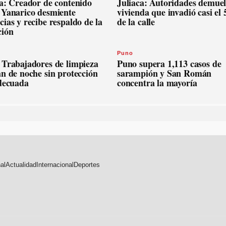
ca: Creador de contenido
Juliaca: Autoridades demue
 Yanarico desmiente
vivienda que invadió casi el
ias y recibe respaldo de la
de la calle
ción
Puno
 Trabajadores de limpieza
Puno supera 1,113 casos de
n de noche sin protección
sarampión y San Román
adecuada
concentra la mayoría
al
Actualidad
Internacional
Deportes