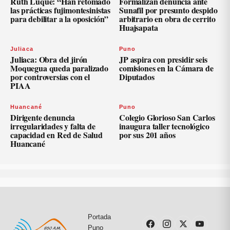
Ruth Luque: “Han retomado
Formalizan denuncia ante
las prácticas fujimontesinistas
Sunafil por presunto despido
para debilitar a la oposición”
arbitrario en obra de cerrito
Huajsapata
Juliaca
Puno
Juliaca: Obra del jirón
JP aspira con presidir seis
Moquegua queda paralizado
comisiones en la Cámara de
por controversias con el
Diputados
PIAA
Huancané
Puno
Dirigente denuncia
Colegio Glorioso San Carlos
irregularidades y falta de
inaugura taller tecnológico
capacidad en Red de Salud
por sus 201 años
Huancané
Portada
Puno