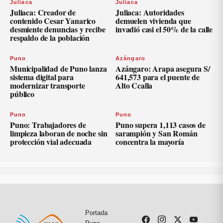
Juliaca
Juliaca
Juliaca: Creador de
Juliaca: Autoridades
contenido Cesar Yanarico
demuelen vivienda que
desmiente denuncias y recibe
invadió casi el 50% de la calle
respaldo de la población
Puno
Azángaro
Municipalidad de Puno lanza
Azángaro: Arapa asegura S/
sistema digital para
641,573 para el puente de
modernizar transporte
Alto Ccalla
público
Puno
Puno
Puno: Trabajadores de
Puno supera 1,113 casos de
limpieza laboran de noche sin
sarampión y San Román
protección vial adecuada
concentra la mayoría
Portada