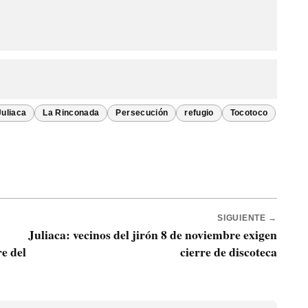
Juliaca
La Rinconada
Persecución
refugio
Tocotoco
SIGUIENTE →
Juliaca: vecinos del jirón 8 de noviembre exigen
e del
cierre de discoteca