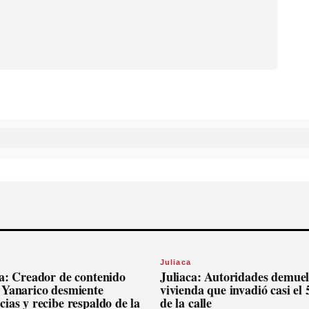
Juliaca
ca: Creador de contenido
Juliaca: Autoridades demue
 Yanarico desmiente
vivienda que invadió casi el
ias y recibe respaldo de la
de la calle