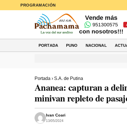
PROGRAMACIÓN
Vende más
951300575
con nosotros!!!
PORTADA
PUNO
NACIONAL
ACTU
Portada
›
S.A. de Putina
Ananea: capturan a deli
minivan repleto de pasaj
Ivan Coari
13/05/2024