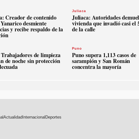
Juliaca
ca: Creador de contenido
Juliaca: Autoridades demue
 Yanarico desmiente
vivienda que invadió casi el
ias y recibe respaldo de la
de la calle
ción
Puno
 Trabajadores de limpieza
Puno supera 1,113 casos de
n de noche sin protección
sarampión y San Román
adecuada
concentra la mayoría
al
Actualidad
Internacional
Deportes