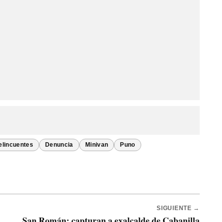
elincuentes
Denuncia
Minivan
Puno
SIGUIENTE →
San Román: capturan a exalcalde de Cabanilla