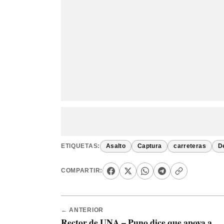
ETIQUETAS:
Asalto
Captura
carreteras
D
COMPARTIR:
← ANTERIOR
Rector de UNA – Puno dice que apoya a