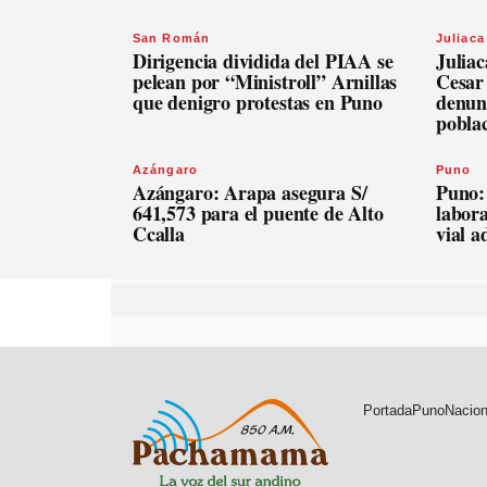
San Román
Juliaca
Dirigencia dividida del PIAA se
Julia
pelean por “Ministroll” Arnillas
Cesar
que denigro protestas en Puno
denunc
pobla
Azángaro
Puno
Azángaro: Arapa asegura S/
Puno:
641,573 para el puente de Alto
labora
Ccalla
vial 
Portada
Puno
Nacion