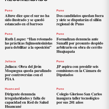
Puno
Puno
Altuve dice que el sur no ha
Dos candidatos quedan fuera
sido ilustrado y se quedó
y siete se disputarán el sillón
estancado en el barroco
regional de Puno
Puno
Puno
Ruth Luque: “Han retomado
Formalizan denuncia ante
las prácticas fujimontesinistas
Sunafil por presunto despido
para debilitar a la oposición”
arbitrario en obra de cerrito
Huajsapata
Juliaca
Puno
Juliaca: Obra del jirón
JP aspira con presidir seis
Moquegua queda paralizado
comisiones en la Cámara de
por controversias con el
Diputados
PIAA
Huancané
Puno
Dirigente denuncia
Colegio Glorioso San Carlos
irregularidades y falta de
inaugura taller tecnológico
capacidad en Red de Salud
por sus 201 años
Huancané