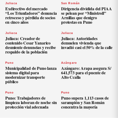
Juliaca
San Román
Exdirectivo del mercado
Dirigencia dividida del PIAA
“Los Triunfadores” denuncia
se pelean por “Ministroll”
retroceso y pérdida de socios
Arnillas que denigro
en cinco años
protestas en Puno
Juliaca
Juliaca
Juliaca: Creador de
Juliaca: Autoridades
contenido Cesar Yanarico
demuelen vivienda que
desmiente denuncias y recibe
invadió casi el 50% de la calle
respaldo de la población
Puno
Azángaro
Municipalidad de Puno lanza
Azángaro: Arapa asegura S/
sistema digital para
641,573 para el puente de
modernizar transporte
Alto Ccalla
público
Puno
Puno
Puno: Trabajadores de
Puno supera 1,113 casos de
limpieza laboran de noche sin
sarampión y San Román
protección vial adecuada
concentra la mayoría