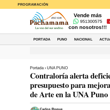
PROGRAMACIÓN
Vende más
951300575
con nosotros!!!
PORTADA
PUNO
NACIONAL
ACTU
Portada
›
UNA PUNO
Contraloría alerta defici
presupuesto para mejora
de Arte en la UNA Puno
Carlos Roque