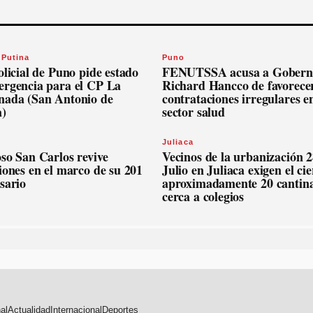
 Putina
Puno
olicial de Puno pide estado
FENUTSSA acusa a Gobern
ergencia para el CP La
Richard Hancco de favorece
nada (San Antonio de
contrataciones irregulares en
a)
sector salud
Juliaca
so San Carlos revive
Vecinos de la urbanización 2
iones en el marco de su 201
Julio en Juliaca exigen el ci
sario
aproximadamente 20 cantin
cerca a colegios
al
Actualidad
Internacional
Deportes