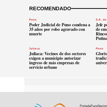
RECOMENDADO
Puno
S.A. de
Poder Judicial de Puno condena a
Jefe p
35 años por robo agravado con
de em
muerte
Rinco
Putin
Juliaca
Puno
Juliaca: Vecinos de dos sectores
Glorio
exigen a municipio autorizar
tradic
ingreso de más empresas de
aniver
servicio urbano
Portada
Puno
Nacion