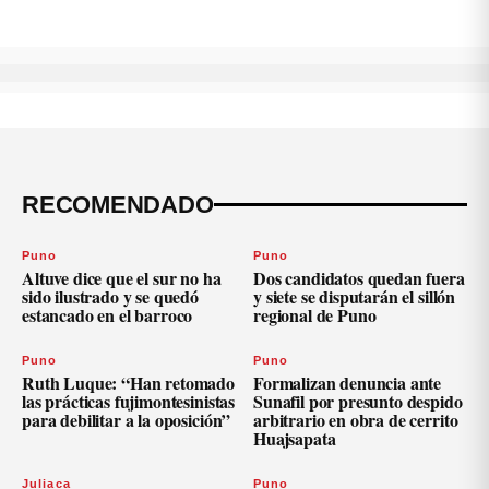
RECOMENDADO
Puno
Puno
Altuve dice que el sur no ha
Dos candidatos quedan fuera
sido ilustrado y se quedó
y siete se disputarán el sillón
estancado en el barroco
regional de Puno
Puno
Puno
Ruth Luque: “Han retomado
Formalizan denuncia ante
las prácticas fujimontesinistas
Sunafil por presunto despido
para debilitar a la oposición”
arbitrario en obra de cerrito
Huajsapata
Juliaca
Puno