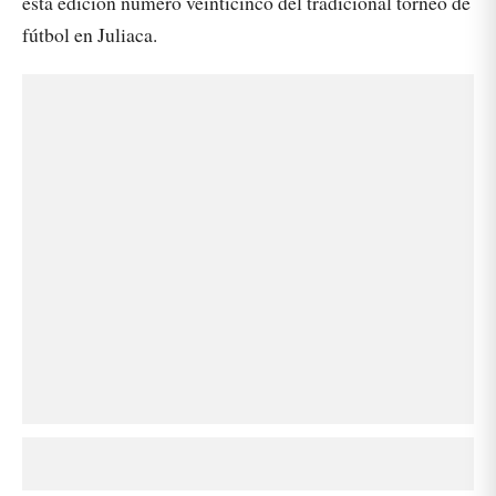
esta edición número veinticinco del tradicional torneo de
fútbol en Juliaca.