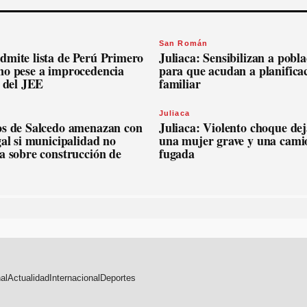
San Román
dmite lista de Perú Primero
Juliaca: Sensibilizan a pobl
no pese a improcedencia
para que acudan a planifica
l del JEE
familiar
Juliaca
os de Salcedo amenazan con
Juliaca: Violento choque dej
gal si municipalidad no
una mujer grave y una cami
a sobre construcción de
fugada
al
Actualidad
Internacional
Deportes