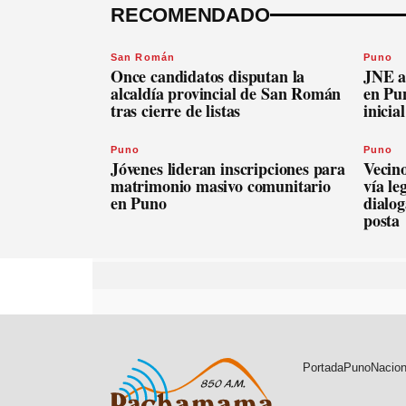
RECOMENDADO
San Román
Puno
Once candidatos disputan la
JNE a
alcaldía provincial de San Román
en Pu
tras cierre de listas
inicia
Puno
Puno
Jóvenes lideran inscripciones para
Vecin
matrimonio masivo comunitario
vía le
en Puno
dialog
posta
Portada
Puno
Nacion