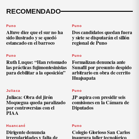
RECOMENDADO
Puno
Puno
Altuve dice que el sur no ha
Dos candidatos quedan fuera
sido ilustrado y se quedó
y siete se disputarán el sillón
estancado en el barroco
regional de Puno
Puno
Puno
Ruth Luque: “Han retomado
Formalizan denuncia ante
las prácticas fujimontesinistas
Sunafil por presunto despido
para debilitar a la oposición”
arbitrario en obra de cerrito
Huajsapata
Juliaca
Puno
Juliaca: Obra del jirón
JP aspira con presidir seis
Moquegua queda paralizado
comisiones en la Cámara de
por controversias con el
Diputados
PIAA
Huancané
Puno
Dirigente denuncia
Colegio Glorioso San Carlos
irregularidades y falta de
inaugura taller tecnológico