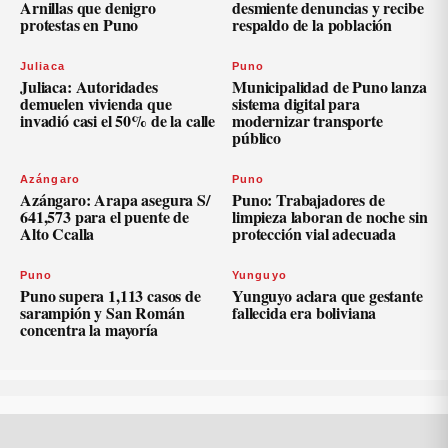
Arnillas que denigro
desmiente denuncias y recibe
protestas en Puno
respaldo de la población
Juliaca
Puno
Juliaca: Autoridades
Municipalidad de Puno lanza
demuelen vivienda que
sistema digital para
invadió casi el 50% de la calle
modernizar transporte
público
Azángaro
Puno
Azángaro: Arapa asegura S/
Puno: Trabajadores de
641,573 para el puente de
limpieza laboran de noche sin
Alto Ccalla
protección vial adecuada
Puno
Yunguyo
Puno supera 1,113 casos de
Yunguyo aclara que gestante
sarampión y San Román
fallecida era boliviana
concentra la mayoría