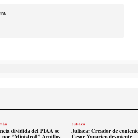
rra
omán
Juliaca
ncia dividida del PIAA se
Juliaca: Creador de conteni
 por “Ministroll” Arnillas
Cesar Yanarico desmiente