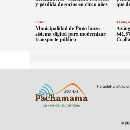
y pérdida de socios en cinco años
que d
Puno
Azánga
Municipalidad de Puno lanza
Azáng
sistema digital para modernizar
641,57
transporte público
Ccall
Portada
Puno
Nacion
© 2