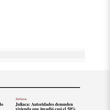
Juliaca
do
Juliaca: Autoridades demuelen
vivienda que invadió casi el 50%