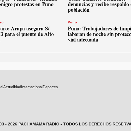
enigro protestas en Puno
denuncias y recibe respaldo 
población
ro
Puno
aro: Arapa asegura S/
Puno: Trabajadores de limp
3 para el puente de Alto
laboran de noche sin protec
a
vial adecuada
al
Actualidad
Internacional
Deportes
003 - 2026 PACHAMAMA RADIO - TODOS LOS DERECHOS RESERV