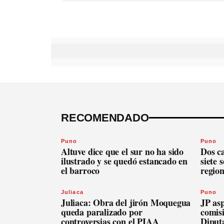
RECOMENDADO
Puno
Puno
Altuve dice que el sur no ha sido
Dos c
ilustrado y se quedó estancado en
siete 
el barroco
regio
Juliaca
Puno
Juliaca: Obra del jirón Moquegua
JP asp
queda paralizado por
comis
controversias con el PIAA
Diput