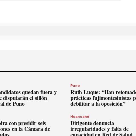
Puno
andidatos quedan fuera y
Ruth Luque: “Han retomado
se disputarán el sillón
prácticas fujimontesinistas 
nal de Puno
debilitar a la oposición”
Huancané
ira con presidir seis
Dirigente denuncia
iones en la Cámara de
irregularidades y falta de
ados
capacidad en Red de Salud