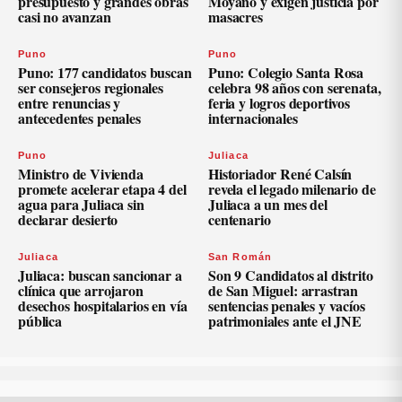
presupuesto y grandes obras
Moyano y exigen justicia por
casi no avanzan
masacres
Puno
Puno
Puno: 177 candidatos buscan
Puno: Colegio Santa Rosa
ser consejeros regionales
celebra 98 años con serenata,
entre renuncias y
feria y logros deportivos
antecedentes penales
internacionales
Puno
Juliaca
Ministro de Vivienda
Historiador René Calsín
promete acelerar etapa 4 del
revela el legado milenario de
agua para Juliaca sin
Juliaca a un mes del
declarar desierto
centenario
Juliaca
San Román
Juliaca: buscan sancionar a
Son 9 Candidatos al distrito
clínica que arrojaron
de San Miguel: arrastran
desechos hospitalarios en vía
sentencias penales y vacíos
pública
patrimoniales ante el JNE