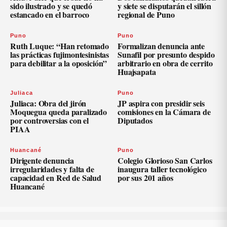
sido ilustrado y se quedó
y siete se disputarán el sillón
estancado en el barroco
regional de Puno
Puno
Puno
Ruth Luque: “Han retomado
Formalizan denuncia ante
las prácticas fujimontesinistas
Sunafil por presunto despido
para debilitar a la oposición”
arbitrario en obra de cerrito
Huajsapata
Juliaca
Puno
Juliaca: Obra del jirón
JP aspira con presidir seis
Moquegua queda paralizado
comisiones en la Cámara de
por controversias con el
Diputados
PIAA
Huancané
Puno
Dirigente denuncia
Colegio Glorioso San Carlos
irregularidades y falta de
inaugura taller tecnológico
capacidad en Red de Salud
por sus 201 años
Huancané