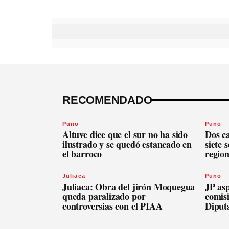
RECOMENDADO
Puno
Puno
Altuve dice que el sur no ha sido
Dos c
ilustrado y se quedó estancado en
siete 
el barroco
regio
Juliaca
Puno
Juliaca: Obra del jirón Moquegua
JP asp
queda paralizado por
comis
controversias con el PIAA
Diput