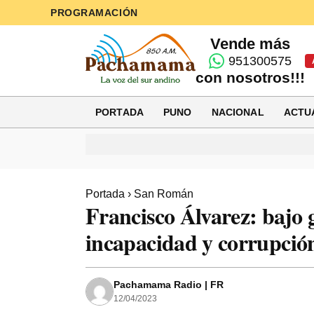
PROGRAMACIÓN
Vende más
951300575
con nosotros!!!
PORTADA
PUNO
NACIONAL
ACTU
Portada
›
San Román
Francisco Álvarez: bajo 
incapacidad y corrupci
Pachamama Radio | FR
12/04/2023