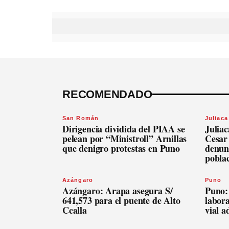
RECOMENDADO
San Román
Juliaca
Dirigencia dividida del PIAA se
Julia
pelean por “Ministroll” Arnillas
Cesar
que denigro protestas en Puno
denunc
pobla
Azángaro
Puno
Azángaro: Arapa asegura S/
Puno:
641,573 para el puente de Alto
labora
Ccalla
vial 