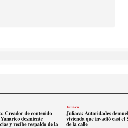
Juliaca
ca: Creador de contenido
Juliaca: Autoridades demue
 Yanarico desmiente
vivienda que invadió casi el
ias y recibe respaldo de la
de la calle