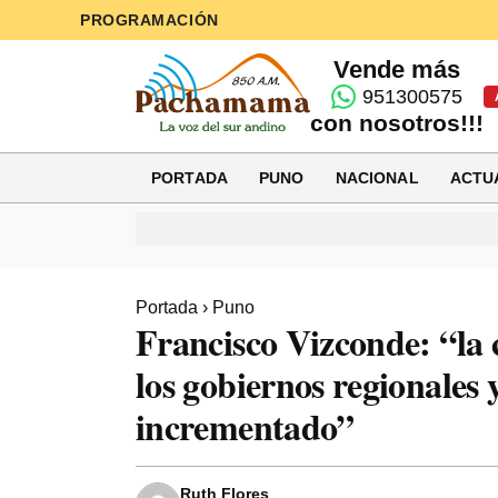
PROGRAMACIÓN
Vende más
951300575
con nosotros!!!
PORTADA
PUNO
NACIONAL
ACTU
Portada
›
Puno
Francisco Vizconde: “la c
los gobiernos regionales
incrementado”
Ruth Flores