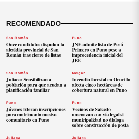
RECOMENDADO
San Román
Puno
Once candidatos disputan la
JNE admite lista de Perú
alcaldía provincial de San
Primero en Puno pese a
Román tras cierre de listas
improcedencia inicial del
JEE
San Román
Melgar
Juliaca: Sensibilizan a
Incendio forestal en Orurillo
población para que acudan a
afecta cinco hectáreas de
planificación familiar
cobertura natural en Puno
Puno
Puno
Jóvenes lideran inscripciones
Vecinos de Salcedo
para matrimonio masivo
amenazan con vía legal si
comunitario en Puno
municipalidad no dialoga
sobre construcción de posta
Juliaca
Juliaca