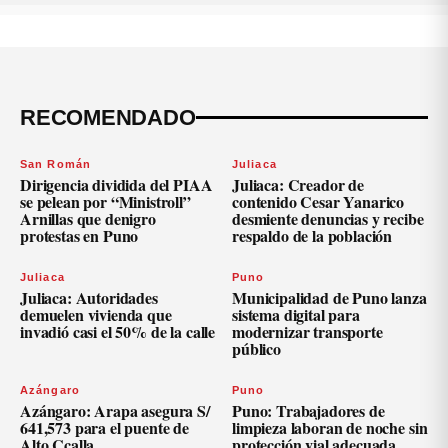
RECOMENDADO
San Román
Juliaca
Dirigencia dividida del PIAA
Juliaca: Creador de
se pelean por “Ministroll”
contenido Cesar Yanarico
Arnillas que denigro
desmiente denuncias y recibe
protestas en Puno
respaldo de la población
Juliaca
Puno
Juliaca: Autoridades
Municipalidad de Puno lanza
demuelen vivienda que
sistema digital para
invadió casi el 50% de la calle
modernizar transporte
público
Azángaro
Puno
Azángaro: Arapa asegura S/
Puno: Trabajadores de
641,573 para el puente de
limpieza laboran de noche sin
Alto Ccalla
protección vial adecuada