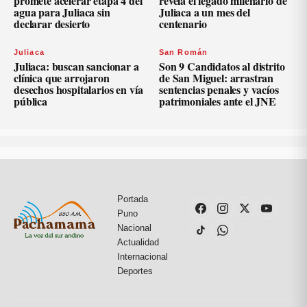
promete acelerar etapa 4 del
revela el legado milenario de
agua para Juliaca sin
Juliaca a un mes del
declarar desierto
centenario
Juliaca
San Román
Juliaca: buscan sancionar a
Son 9 Candidatos al distrito
clínica que arrojaron
de San Miguel: arrastran
desechos hospitalarios en vía
sentencias penales y vacíos
pública
patrimoniales ante el JNE
Portada
Puno
Nacional
Actualidad
Internacional
Deportes