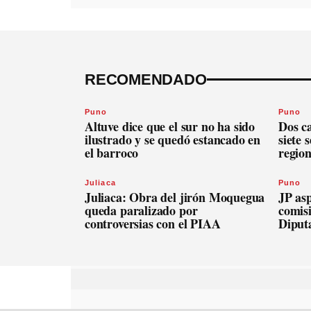
RECOMENDADO
Puno
Puno
Altuve dice que el sur no ha sido
Dos c
ilustrado y se quedó estancado en
siete 
el barroco
regio
Juliaca
Puno
Juliaca: Obra del jirón Moquegua
JP asp
queda paralizado por
comis
controversias con el PIAA
Diput