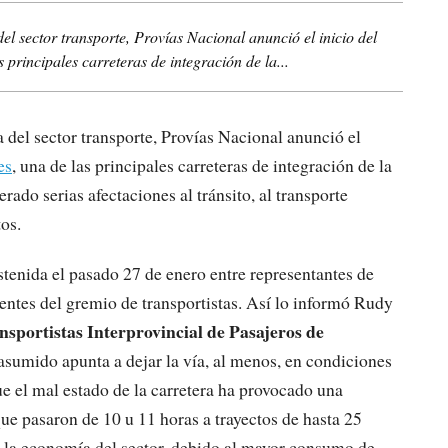
del sector transporte, Provías Nacional anunció el inicio del
 principales carreteras de integración de la...
a del sector transporte, Provías Nacional anunció el
es
, una de las principales carreteras de integración de la
ado serias afectaciones al tránsito, al transporte
os.
stenida el pasado 27 de enero entre representantes de
gentes del gremio de transportistas. Así lo informó Rudy
nsportistas Interprovincial de Pasajeros de
asumido apunta a dejar la vía, al menos, en condiciones
e el mal estado de la carretera ha provocado una
que pasaron de 10 u 11 horas a trayectos de hasta 25
n la economía del sector, debido al mayor consumo de