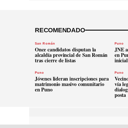
RECOMENDADO
San Román
Puno
Once candidatos disputan la
JNE a
alcaldía provincial de San Román
en Pu
tras cierre de listas
inicia
Puno
Puno
Jóvenes lideran inscripciones para
Vecin
matrimonio masivo comunitario
vía le
en Puno
dialog
posta