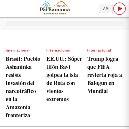
AM
Internacional
Internacional
Internacional
Brasil: Pueblo
EE.UU.: Súper
Trump logra
Ashaninka
tifón Bavi
que FIFA
resiste
golpea la isla
revierta roja a
invasión del
de Rota con
Balogun en
narcotráfico
vientos
Mundial
en la
extremos
Amazonía
fronteriza