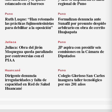
estancado en el barroco
regional de Puno
Puno
Puno
Ruth Luque: “Han retomado
Formalizan denuncia ante
las prácticas fujimontesinistas
Sunafil por presunto despido
para debilitar a la oposición”
arbitrario en obra de cerrito
Huajsapata
Juliaca
Puno
Juliaca: Obra del jirón
JP aspira con presidir seis
Moquegua queda paralizado
comisiones en la Cámara de
por controversias con el
Diputados
PIAA
Huancané
Puno
Dirigente denuncia
Colegio Glorioso San Carlos
irregularidades y falta de
inaugura taller tecnológico
capacidad en Red de Salud
por sus 201 años
Huancané