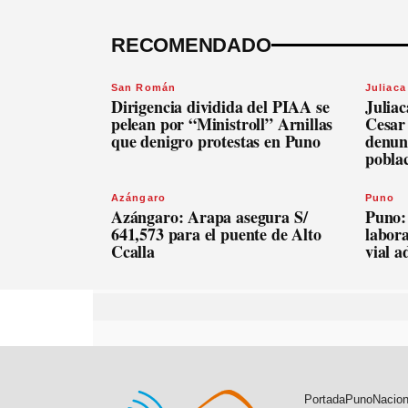
RECOMENDADO
San Román
Juliaca
Dirigencia dividida del PIAA se
Julia
pelean por “Ministroll” Arnillas
Cesar
que denigro protestas en Puno
denunc
pobla
Azángaro
Puno
Azángaro: Arapa asegura S/
Puno:
641,573 para el puente de Alto
labora
Ccalla
vial 
Portada
Puno
Nacion