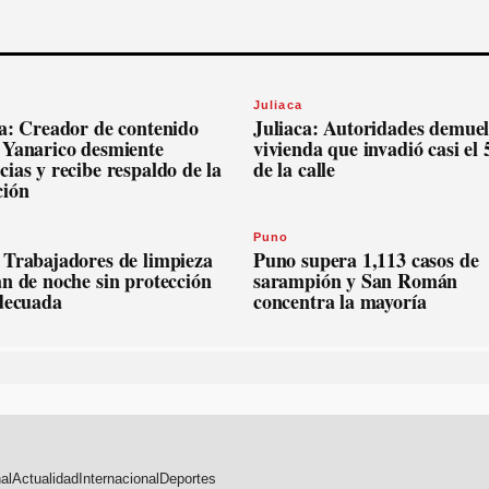
Juliaca
ca: Creador de contenido
Juliaca: Autoridades demue
 Yanarico desmiente
vivienda que invadió casi el
ias y recibe respaldo de la
de la calle
ción
Puno
 Trabajadores de limpieza
Puno supera 1,113 casos de
n de noche sin protección
sarampión y San Román
adecuada
concentra la mayoría
al
Actualidad
Internacional
Deportes