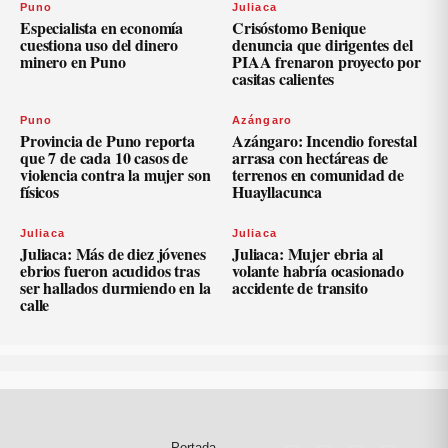
Puno
Juliaca
Especialista en economía
Crisóstomo Benique
cuestiona uso del dinero
denuncia que dirigentes del
minero en Puno
PIAA frenaron proyecto por
casitas calientes
Puno
Azángaro
Provincia de Puno reporta
Azángaro: Incendio forestal
que 7 de cada 10 casos de
arrasa con hectáreas de
violencia contra la mujer son
terrenos en comunidad de
físicos
Huayllacunca
Juliaca
Juliaca
Juliaca: Más de diez jóvenes
Juliaca: Mujer ebria al
ebrios fueron acudidos tras
volante habría ocasionado
ser hallados durmiendo en la
accidente de transito
calle
Portada