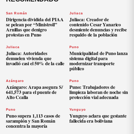
San Román
Juliaca
Dirigencia dividida del PIAA
Juliaca: Creador de
se pelean por “Ministroll”
contenido Cesar Yanarico
Arnillas que denigro
desmiente denuncias y recibe
protestas en Puno
respaldo de la población
Juliaca
Puno
Juliaca: Autoridades
Municipalidad de Puno lanza
demuelen vivienda que
sistema digital para
invadió casi el 50% de la calle
modernizar transporte
público
Azángaro
Puno
Azángaro: Arapa asegura S/
Puno: Trabajadores de
641,573 para el puente de
limpieza laboran de noche sin
Alto Ccalla
protección vial adecuada
Puno
Yunguyo
Puno supera 1,113 casos de
Yunguyo aclara que gestante
sarampión y San Román
fallecida era boliviana
concentra la mayoría