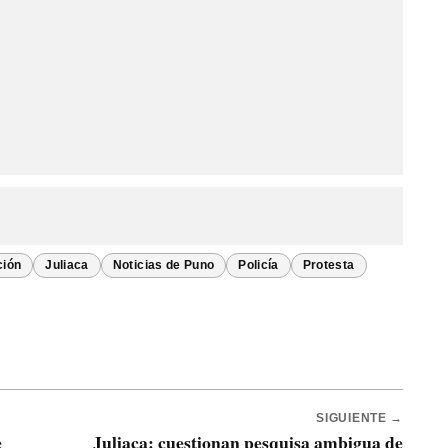
ción
Juliaca
Noticias de Puno
Policía
Protesta
SIGUIENTE →
e
Juliaca: cuestionan pesquisa ambigua de