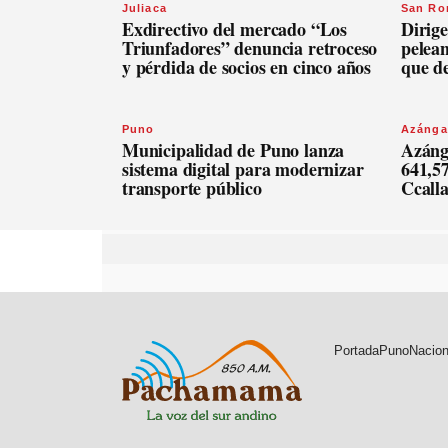
Juliaca
San R
Exdirectivo del mercado “Los
Dirige
Triunfadores” denuncia retroceso
pelean
y pérdida de socios en cinco años
que d
Puno
Azánga
Municipalidad de Puno lanza
Azáng
sistema digital para modernizar
641,57
transporte público
Ccall
Portada
Puno
Nacion