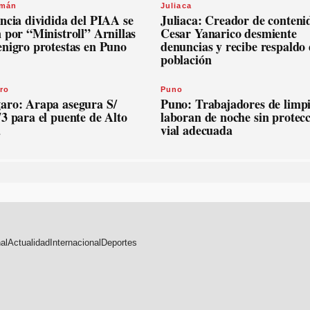
omán
Juliaca
ncia dividida del PIAA se
Juliaca: Creador de conteni
 por “Ministroll” Arnillas
Cesar Yanarico desmiente
enigro protestas en Puno
denuncias y recibe respaldo 
población
ro
Puno
aro: Arapa asegura S/
Puno: Trabajadores de limp
3 para el puente de Alto
laboran de noche sin protec
a
vial adecuada
al
Actualidad
Internacional
Deportes