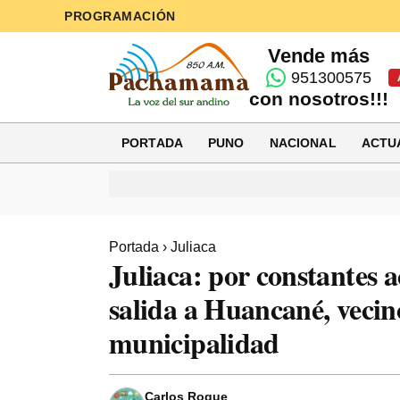
PROGRAMACIÓN
Vende más
951300575
con nosotros!!!
PORTADA
PUNO
NACIONAL
ACTU
Portada
›
Juliaca
Juliaca: por constantes a
salida a Huancané, veci
municipalidad
Carlos Roque