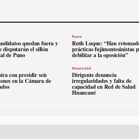
Puno
andidatos quedan fuera y
Ruth Luque: “Han retomado
se disputarán el sillón
prácticas fujimontesinistas 
nal de Puno
debilitar a la oposición”
Huancané
ira con presidir seis
Dirigente denuncia
iones en la Cámara de
irregularidades y falta de
ados
capacidad en Red de Salud
Huancané