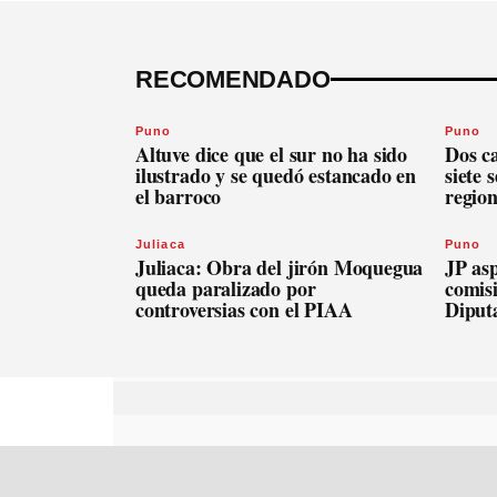
RECOMENDADO
Puno
Puno
Altuve dice que el sur no ha sido
Dos c
ilustrado y se quedó estancado en
siete 
el barroco
regio
Juliaca
Puno
Juliaca: Obra del jirón Moquegua
JP asp
queda paralizado por
comis
controversias con el PIAA
Diput