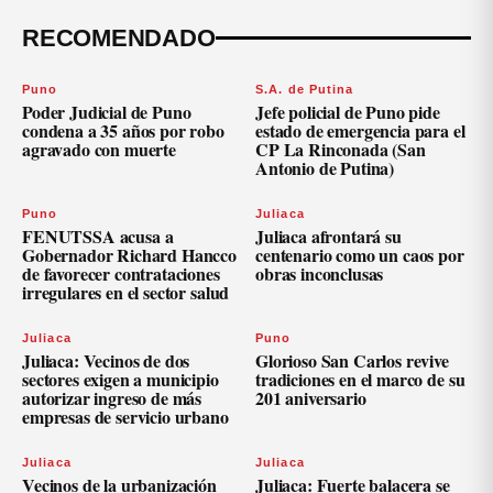
RECOMENDADO
Puno
S.A. de Putina
Poder Judicial de Puno
Jefe policial de Puno pide
condena a 35 años por robo
estado de emergencia para el
agravado con muerte
CP La Rinconada (San
Antonio de Putina)
Puno
Juliaca
FENUTSSA acusa a
Juliaca afrontará su
Gobernador Richard Hancco
centenario como un caos por
de favorecer contrataciones
obras inconclusas
irregulares en el sector salud
Juliaca
Puno
Juliaca: Vecinos de dos
Glorioso San Carlos revive
sectores exigen a municipio
tradiciones en el marco de su
autorizar ingreso de más
201 aniversario
empresas de servicio urbano
Juliaca
Juliaca
Vecinos de la urbanización
Juliaca: Fuerte balacera se