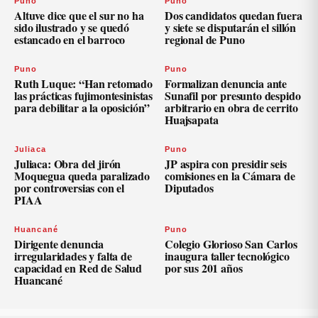
Puno
Puno
Altuve dice que el sur no ha
Dos candidatos quedan fuera
sido ilustrado y se quedó
y siete se disputarán el sillón
estancado en el barroco
regional de Puno
Puno
Puno
Ruth Luque: “Han retomado
Formalizan denuncia ante
las prácticas fujimontesinistas
Sunafil por presunto despido
para debilitar a la oposición”
arbitrario en obra de cerrito
Huajsapata
Juliaca
Puno
Juliaca: Obra del jirón
JP aspira con presidir seis
Moquegua queda paralizado
comisiones en la Cámara de
por controversias con el
Diputados
PIAA
Huancané
Puno
Dirigente denuncia
Colegio Glorioso San Carlos
irregularidades y falta de
inaugura taller tecnológico
capacidad en Red de Salud
por sus 201 años
Huancané