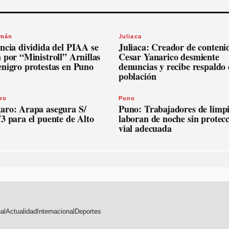
omán
Juliaca
ncia dividida del PIAA se
Juliaca: Creador de conteni
 por “Ministroll” Arnillas
Cesar Yanarico desmiente
enigro protestas en Puno
denuncias y recibe respaldo 
población
ro
Puno
aro: Arapa asegura S/
Puno: Trabajadores de limp
3 para el puente de Alto
laboran de noche sin protec
a
vial adecuada
al
Actualidad
Internacional
Deportes