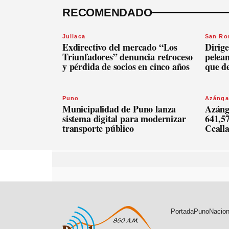
RECOMENDADO
Juliaca
San R
Exdirectivo del mercado “Los
Dirige
Triunfadores” denuncia retroceso
pelean
y pérdida de socios en cinco años
que d
Puno
Azánga
Municipalidad de Puno lanza
Azáng
sistema digital para modernizar
641,57
transporte público
Ccall
Portada
Puno
Nacion