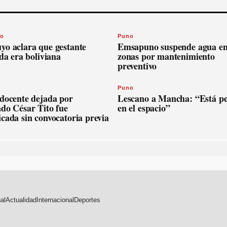
o
Puno
yo aclara que gestante
Emsapuno suspende agua en
ida era boliviana
zonas por mantenimiento
preventivo
Puno
 docente dejada por
Lescano a Mancha: “Está p
ado César Tito fue
en el espacio”
cada sin convocatoria previa
al
Actualidad
Internacional
Deportes