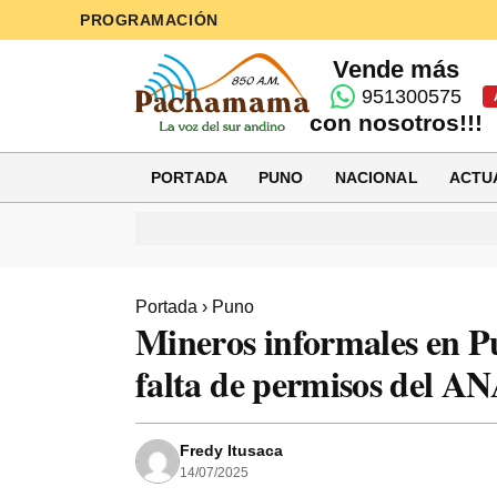
PROGRAMACIÓN
Vende más
951300575
con nosotros!!!
PORTADA
PUNO
NACIONAL
ACTU
Portada
›
Puno
Mineros informales en P
falta de permisos del A
Fredy Itusaca
14/07/2025