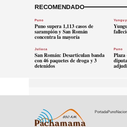
RECOMENDADO
Puno
Yunguy
Puno supera 1,113 casos de
Yungu
sarampión y San Román
fallec
concentra la mayoría
Juliaca
Puno
San Román: Desarticulan banda
Plaza
con 46 paquetes de droga y 3
diput
detenidos
adjudi
Portada
Puno
Nacion