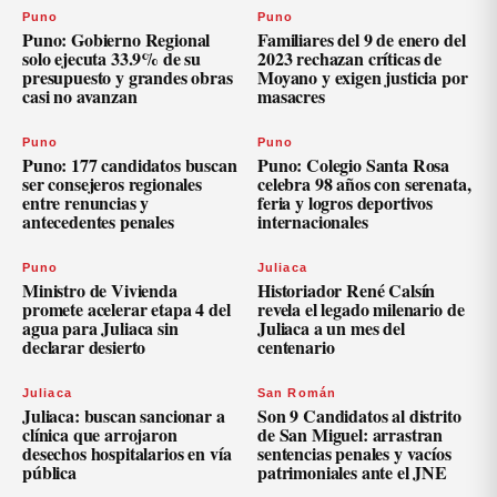
Puno
Puno
Puno: Gobierno Regional
Familiares del 9 de enero del
solo ejecuta 33.9% de su
2023 rechazan críticas de
presupuesto y grandes obras
Moyano y exigen justicia por
casi no avanzan
masacres
Puno
Puno
Puno: 177 candidatos buscan
Puno: Colegio Santa Rosa
ser consejeros regionales
celebra 98 años con serenata,
entre renuncias y
feria y logros deportivos
antecedentes penales
internacionales
Puno
Juliaca
Ministro de Vivienda
Historiador René Calsín
promete acelerar etapa 4 del
revela el legado milenario de
agua para Juliaca sin
Juliaca a un mes del
declarar desierto
centenario
Juliaca
San Román
Juliaca: buscan sancionar a
Son 9 Candidatos al distrito
clínica que arrojaron
de San Miguel: arrastran
desechos hospitalarios en vía
sentencias penales y vacíos
pública
patrimoniales ante el JNE