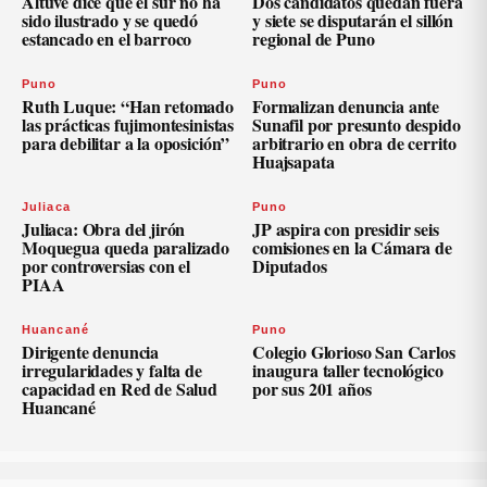
Altuve dice que el sur no ha
Dos candidatos quedan fuera
sido ilustrado y se quedó
y siete se disputarán el sillón
estancado en el barroco
regional de Puno
Puno
Puno
Ruth Luque: “Han retomado
Formalizan denuncia ante
las prácticas fujimontesinistas
Sunafil por presunto despido
para debilitar a la oposición”
arbitrario en obra de cerrito
Huajsapata
Juliaca
Puno
Juliaca: Obra del jirón
JP aspira con presidir seis
Moquegua queda paralizado
comisiones en la Cámara de
por controversias con el
Diputados
PIAA
Huancané
Puno
Dirigente denuncia
Colegio Glorioso San Carlos
irregularidades y falta de
inaugura taller tecnológico
capacidad en Red de Salud
por sus 201 años
Huancané